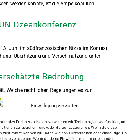
en werden konnte, ist die Ampelkoalition
r UN-Ozeankonferenz
 13. Juni im südfranzösischen Nizza im Kontext
schung, Überhitzung und Verschmutzung unter
nterschätzte Bedrohung
tät. Welche rechtlichen Regelungen es zur
 Problem darstellt.
Einwilligung verwalten
optimales Erlebnis zu bieten, verwenden wir Technologien wie Cookies, um
Impressum
Kontakt
Datenschutz
mationen zu speichern und/oder darauf zuzugreifen. Wenn du diesen
n zustimmst, können wir Daten wie das Surfverhalten oder eindeutige IDs
ebsite verarbeiten. Wenn du deine Einwillligung nicht erteilst oder