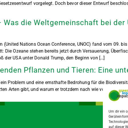
setzesentwurf vorgelegt. Doch bevor dieser Entwurf beschloss
– Was die Weltgemeinschaft bei de
nen (United Nations Ocean Conference, UNOC) fand vom 09. bis
t: Die Ozeane stehen bereits jetzt durch Versauerung, Überfi
ß der USA unter Donald Trump, den Beginn von […]
ebenden Pflanzen und Tieren: Eine u
 ein Problem und eine ernsthafte Bedrohung für die Biodiversi
en Arten gibt, und warum er trotzdem nach wie vor ein großes
Um dir ein 
Geräteinfor
Technologie
auf dieser W